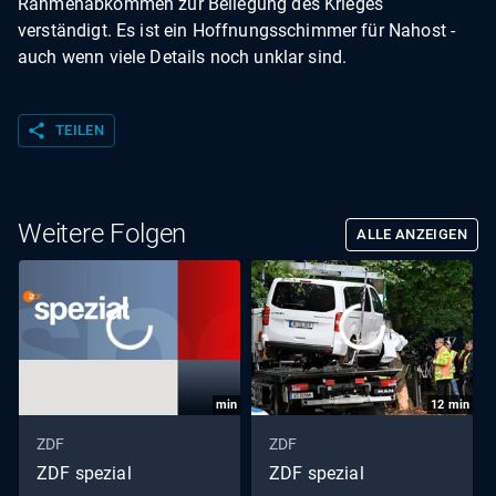
Rahmenabkommen zur Beilegung des Krieges
verständigt. Es ist ein Hoffnungsschimmer für Nahost -
auch wenn viele Details noch unklar sind.
share
TEILEN
Weitere Folgen
ALLE ANZEIGEN
min
12
min
ZDF
ZDF
ZDF spezial
ZDF spezial