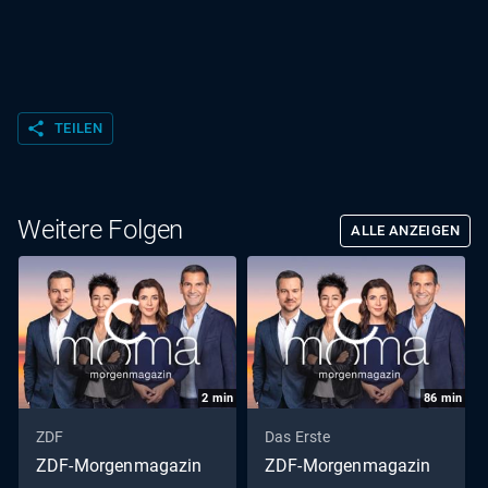
share
TEILEN
Weitere Folgen
ALLE ANZEIGEN
2
min
86
min
ZDF
Das Erste
ZDF-Morgenmagazin
ZDF-Morgenmagazin