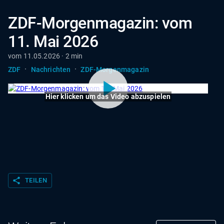
ZDF-Morgenmagazin: vom
11. Mai 2026
vom 11.05.2026 · 2 min
·
·
ZDF
Nachrichten
ZDF-Morgenmagazin
Hier klicken um das Video abzuspielen
share
TEILEN