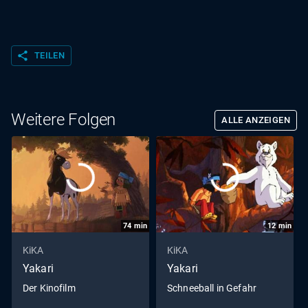
share
TEILEN
Weitere Folgen
ALLE ANZEIGEN
74
min
12
min
KiKA
KiKA
Yakari
Yakari
Der Kinofilm
Schneeball in Gefahr