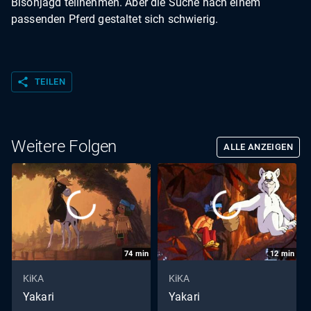
Bisonjagd teilnehmen. Aber die Suche nach einem
passenden Pferd gestaltet sich schwierig.
share
TEILEN
Weitere Folgen
ALLE ANZEIGEN
74
min
12
min
KiKA
KiKA
Yakari
Yakari