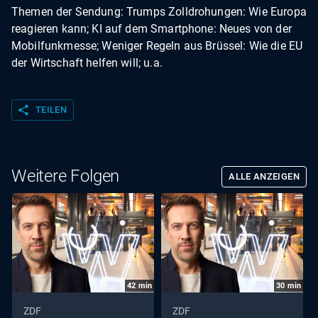
Themen der Sendung: Trumps Zolldrohungen: Wie Europa
reagieren kann; KI auf dem Smartphone: Neues von der
Mobilfunkmesse; Weniger Regeln aus Brüssel: Wie die EU
der Wirtschaft helfen will; u.a.
share
TEILEN
Weitere Folgen
ALLE ANZEIGEN
42
min
30
min
ZDF
ZDF