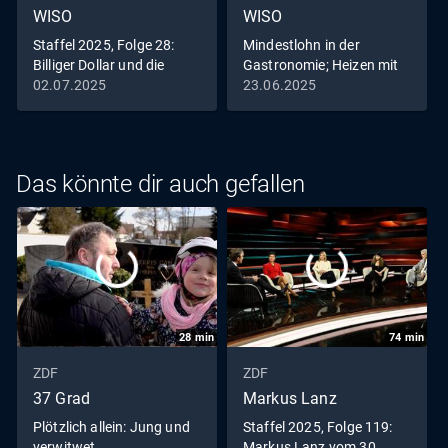
WISO
WISO
Staffel 2025, Folge 28:
Mindestlohn in der
Billiger Dollar und die
Gastronomie; Heizen mit
Folgen; Frührente versus
Wasserstoff?
02.07.2025
23.06.2025
Aktivrente
Das könnte dir auch gefallen
28
min
74
min
ZDF
ZDF
37 Grad
Markus Lanz
Plötzlich allein: Jung und
Staffel 2025, Folge 119:
verwitwet
Markus Lanz vom 30.