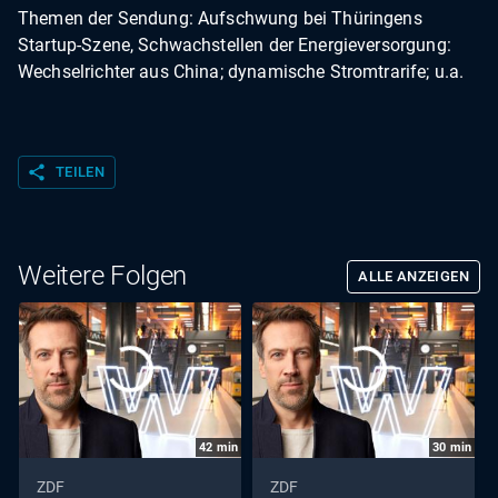
Themen der Sendung: Aufschwung bei Thüringens
Startup-Szene, Schwachstellen der Energieversorgung:
Wechselrichter aus China; dynamische Stromtrarife; u.a.
share
TEILEN
Weitere Folgen
ALLE ANZEIGEN
42
min
30
min
ZDF
ZDF