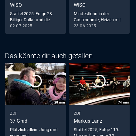
WISO
WISO
Staffel 2025, Folge 28:
Mindestlohn in der
Billiger Dollar und die
Gastronomie; Heizen mit
Folgen; Frührente versus
Wasserstoff?
02.07.2025
23.06.2025
Aktivrente
Das könnte dir auch gefallen
28
min
74
min
ZDF
ZDF
37 Grad
Markus Lanz
Plötzlich allein: Jung und
Staffel 2025, Folge 119:
verwitwet
Markus Lanz vom 30.