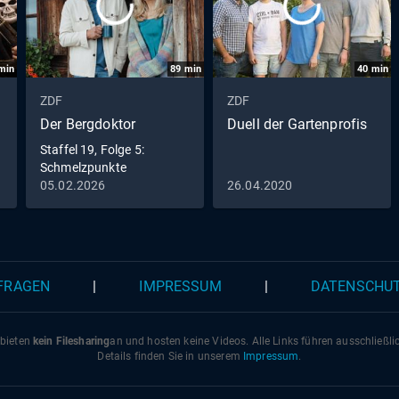
min
89
min
40
min
ZDF
ZDF
Der Bergdoktor
Duell der Gartenprofis
Staffel 19, Folge 5:
Schmelzpunkte
05.02.2026
26.04.2020
 FRAGEN
|
IMPRESSUM
|
DATENSCHU
 bieten
kein Filesharing
an und hosten keine Videos. Alle Links führen ausschließl
Details finden Sie in unserem
Impressum
.