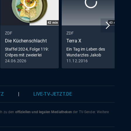
42
min
43
min
ZDF
ZDF
Z
Die Küchenschlacht
Terra X
D
Staffel 2024, Folge 119:
Ein Tag im Leben des
D
Crêpes mit zweierlei
Wundarztes Jakob
Füllung vs. Zitrus-
Althaus im Jahr 1454
24.06.2026
11.12.2016
2
Pastasotto
TZ
|
LIVE-TV-JETZT.DE
ich zu den
offiziellen und legalen Mediatheken
der TV-Sender. Weitere