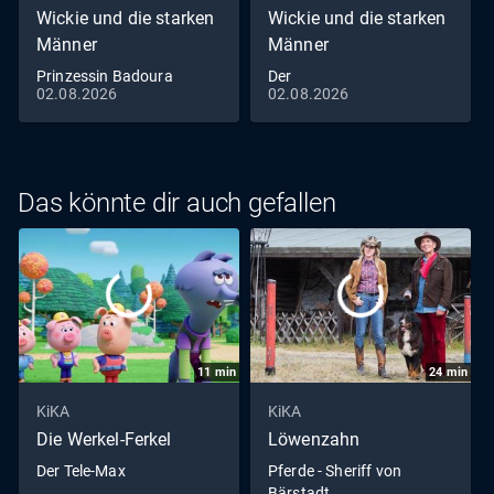
Wickie und die starken
Wickie und die starken
Männer
Männer
Prinzessin Badoura
Der
02.08.2026
02.08.2026
Drachenbootführerschein
Das könnte dir auch gefallen
11
min
24
min
KiKA
KiKA
Die Werkel-Ferkel
Löwenzahn
Der Tele-Max
Pferde - Sheriff von
Bärstadt