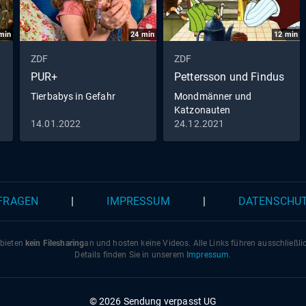
min
24
min
12
min
ZDF
ZDF
PUR+
Pettersson und Findus
Tierbabys in Gefahr
Mondmänner und
Katzonauten
14.01.2022
24.12.2021
 FRAGEN
|
IMPRESSUM
|
DATENSCHU
 bieten
kein Filesharing
an und hosten keine Videos. Alle Links führen ausschließl
Details finden Sie in unserem
Impressum
.
© 2026 Sendung verpasst UG