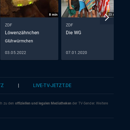
8
min
23
min
ZDF
ZDF
Z
Löwenzähnchen
Die WG
C
Glühwürmchen
D
03.05.2022
07.01.2020
2
TZ
|
LIVE-TV-JETZT.DE
ich zu den
offiziellen und legalen Mediatheken
der TV-Sender. Weitere