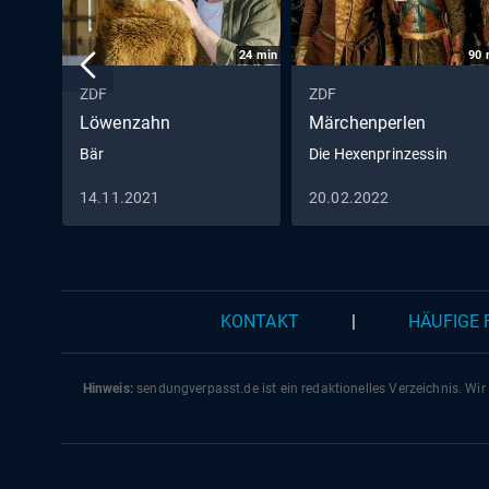
24
min
90
ZDF
ZDF
Löwenzahn
Märchenperlen
Bär
Die Hexenprinzessin
14.11.2021
20.02.2022
KONTAKT
|
HÄUFIGE
Hinweis:
sendungverpasst.
de
ist ein redaktionelles Verzeichnis. Wir