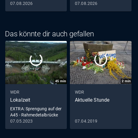
07.08.2026
07.08.2026
Das könnte dir auch gefallen
45
min
2
min
WDR
WDR
Lokalzeit
Aktuelle Stunde
EXTRA: Sprengung auf der
A45 - Rahmedetalbrücke
in Lüdenscheid fällt
07.05.2023
07.04.2019