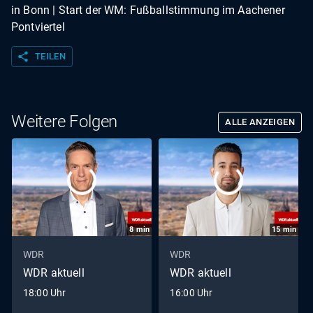
in Bonn | Start der WM: Fußballstimmung im Aachener
Pontviertel
share
TEILEN
Weitere Folgen
ALLE ANZEIGEN
8
min
15
min
WDR
WDR
WDR aktuell
WDR aktuell
18:00 Uhr
16:00 Uhr