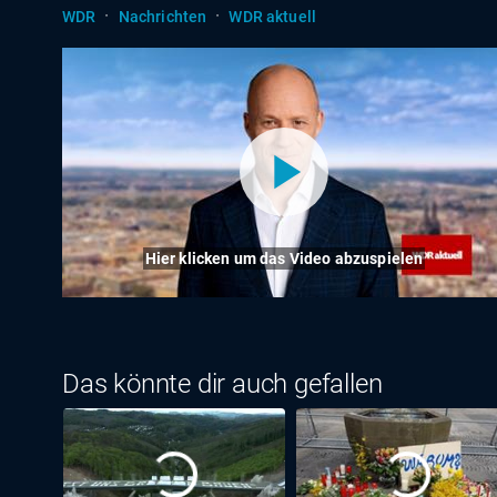
·
·
WDR
Nachrichten
WDR aktuell
Hier klicken um das Video abzuspielen
Das könnte dir auch gefallen