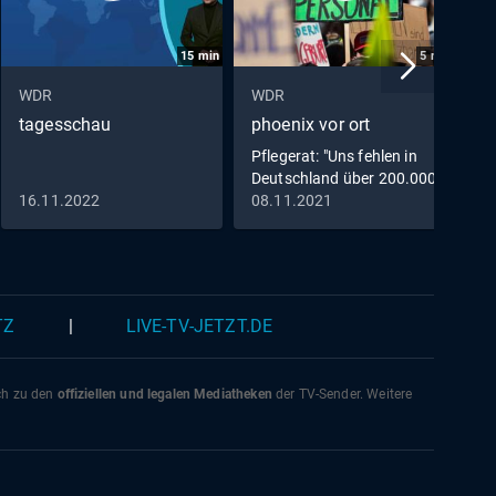
15
min
5
min
WDR
WDR
W
tagesschau
phoenix vor ort
L
Pflegerat: "Uns fehlen in
Deutschland über 200.000
Stellen"
16.11.2022
08.11.2021
1
TZ
|
LIVE-TV-JETZT.DE
ich zu den
offiziellen und legalen Mediatheken
der TV-Sender. Weitere