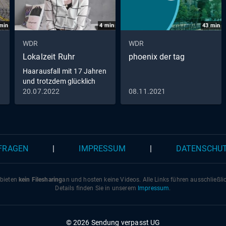
min
4
min
43
min
WDR
WDR
Lokalzeit Ruhr
phoenix der tag
Haarausfall mit 17 Jahren
und trotzdem glücklich
20.07.2022
08.11.2021
 FRAGEN
|
IMPRESSUM
|
DATENSCHU
 bieten
kein Filesharing
an und hosten keine Videos. Alle Links führen ausschließl
Details finden Sie in unserem
Impressum
.
© 2026 Sendung verpasst UG