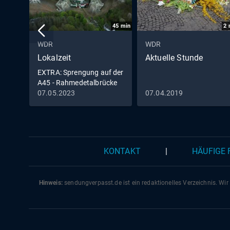
45
min
2
WDR
WDR
Lokalzeit
Aktuelle Stunde
EXTRA: Sprengung auf der
A45 - Rahmedetalbrücke
in Lüdenscheid fällt
07.05.2023
07.04.2019
KONTAKT
|
HÄUFIGE
Hinweis:
sendungverpasst.
de
ist ein redaktionelles Verzeichnis. Wir