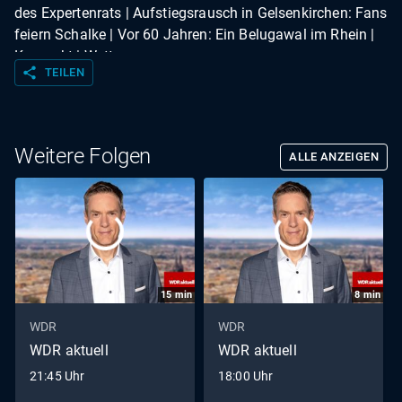
des Expertenrats | Aufstiegsrausch in Gelsenkirchen: Fans
feiern Schalke | Vor 60 Jahren: Ein Belugawal im Rhein |
Kompakt | Wetter
share
TEILEN
Weitere Folgen
ALLE ANZEIGEN
15
min
8
min
WDR
WDR
WDR aktuell
WDR aktuell
21:45 Uhr
18:00 Uhr