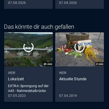
07.08.2026
07.08.2026
Das könnte dir auch gefallen
45
min
2
min
WDR
WDR
Lokalzeit
Aktuelle Stunde
EXTRA: Sprengung auf der
A45 - Rahmedetalbrücke
in Lüdenscheid fällt
07.05.2023
07.04.2019