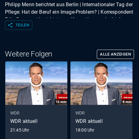
Philipp Menn berichtet aus Berlin | Internationaler Tag der
Pflege: Hat der Beruf ein Image-Problem? | Korrespondent
Fritz Sprengart berichtet zum Korruptionsverdacht der
share
TEILEN
Justizvollzugsanstalt Euskirchen aus Düsseldorf |
Kompakt | Wetter
Weitere Folgen
ALLE ANZEIGEN
15
min
8
min
WDR
WDR
WDR aktuell
WDR aktuell
21:45 Uhr
18:00 Uhr