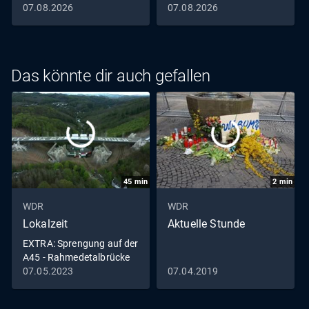
07.08.2026
07.08.2026
Das könnte dir auch gefallen
45
min
2
min
WDR
WDR
Lokalzeit
Aktuelle Stunde
EXTRA: Sprengung auf der
A45 - Rahmedetalbrücke
in Lüdenscheid fällt
07.05.2023
07.04.2019