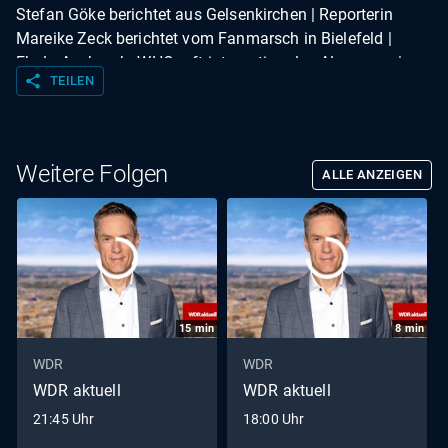
Stefan Göke berichtet aus Gelsenkirchen | Reporterin
Mareike Zeck berichtet vom Fanmarsch in Bielefeld |
Ebola-Ausbruch: WHO ruft internationalen Alarm aus |
share
TEILEN
Ohne Panik: Udo Lindenberg wird 80 | Kompakt | Wetter
Weitere Folgen
ALLE ANZEIGEN
15
min
8
min
WDR
WDR
WDR aktuell
WDR aktuell
21:45 Uhr
18:00 Uhr