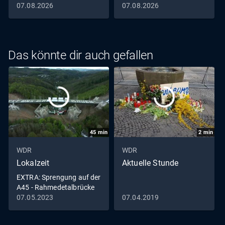
07.08.2026
07.08.2026
Das könnte dir auch gefallen
45
min
2
min
WDR
WDR
Lokalzeit
Aktuelle Stunde
EXTRA: Sprengung auf der
A45 - Rahmedetalbrücke
in Lüdenscheid fällt
07.05.2023
07.04.2019