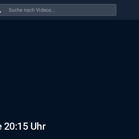
ch
e 20:15 Uhr