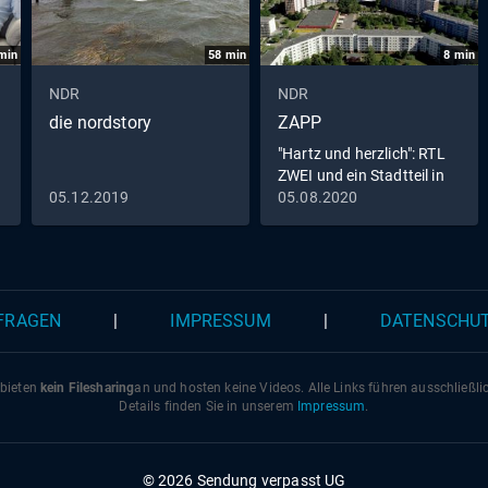
min
58
min
8
min
NDR
NDR
die nordstory
ZAPP
"Hartz und herzlich": RTL
ZWEI und ein Stadtteil in
Rostock
05.12.2019
05.08.2020
 FRAGEN
|
IMPRESSUM
|
DATENSCHU
 bieten
kein Filesharing
an und hosten keine Videos. Alle Links führen ausschließl
Details finden Sie in unserem
Impressum
.
© 2026 Sendung verpasst UG