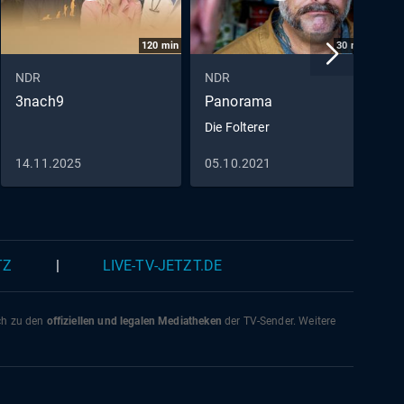
120
min
30
min
NDR
NDR
N
3nach9
Panorama
S
M
Die Folterer
14.11.2025
05.10.2021
2
TZ
|
LIVE-TV-JETZT.DE
ich zu den
offiziellen und legalen Mediatheken
der TV-Sender. Weitere