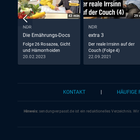
43
min
29
NDR
NDR
Die Ernährungs-Docs
extra 3
Folge 26 Rosazea, Gicht
Der reale Irrsinn auf der
und Hämorrhoiden
Couch (Folge 4)
20.02.2023
22.09.2021
KONTAKT
|
HÄUFIGE
Hinweis:
sendungverpasst.
de
ist ein redaktionelles Verzeichnis. Wir