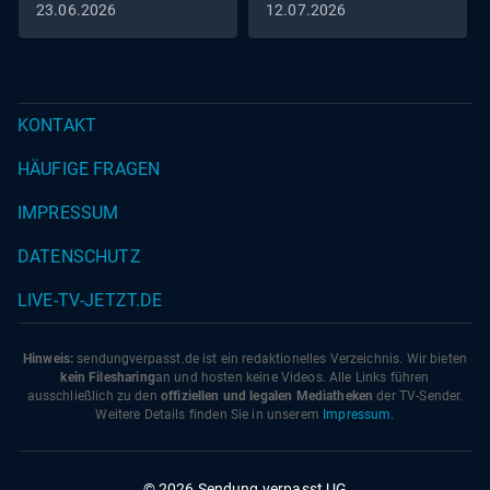
23.06.2026
12.07.2026
der Stadt gepumpt und diese so um 25 Zentimeter
angehoben werden soll.Die Zukunft Venedigs hängt ganz
von der Beziehung zwischen Stadt und Lagune ab. Die
Venezianerinnen und Venezianer fürchten, ihre Stadt
KONTAKT
könnte im Zuge des Klimawandels verschwinden. Daher
setzen sie auf einen mehrdimensionalen Ansatz aus
HÄUFIGE FRAGEN
technischer Innovation und Renaturierungsmaßnahmen.
IMPRESSUM
DATENSCHUTZ
LIVE-TV-JETZT.DE
Hinweis:
sendungverpasst.
de
ist ein redaktionelles Verzeichnis. Wir bieten
kein Filesharing
an und hosten keine Videos. Alle Links führen
ausschließlich zu den
offiziellen und legalen Mediatheken
der TV-Sender.
Weitere Details finden Sie in unserem
Impressum
.
© 2026 Sendung verpasst UG