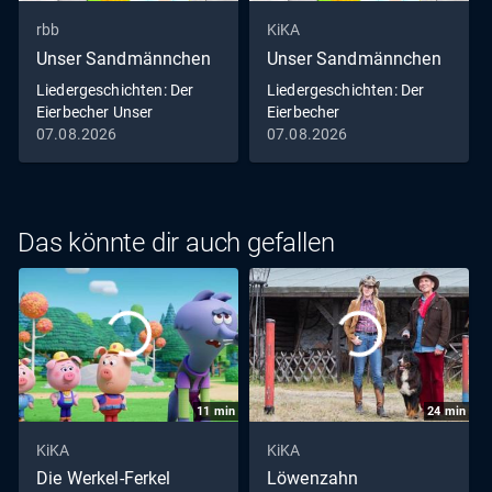
rbb
KiKA
Unser Sandmännchen
Unser Sandmännchen
Liedergeschichten: Der
Liedergeschichten: Der
Eierbecher Unser
Eierbecher
Sandmännchen
07.08.2026
07.08.2026
Das könnte dir auch gefallen
11
min
24
min
KiKA
KiKA
Die Werkel-Ferkel
Löwenzahn