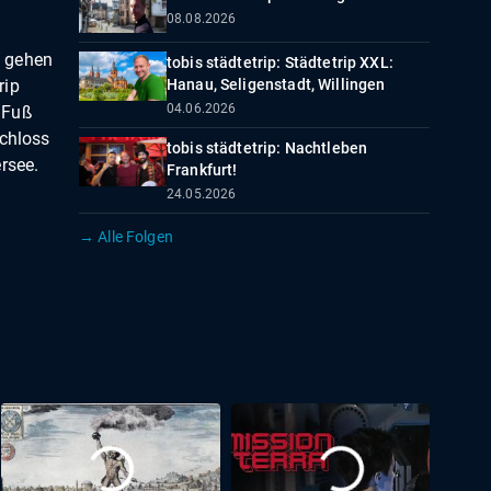
08.08.2026
d gehen
tobis städtetrip: Städtetrip XXL:
rip
Hanau, Seligenstadt, Willingen
04.06.2026
 Fuß
Schloss
tobis städtetrip: Nachtleben
rsee.
Frankfurt!
e
24.05.2026
→ Alle Folgen