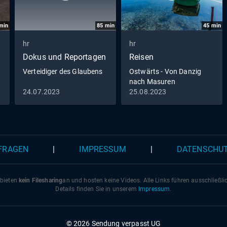
min
85
min
45
min
hr
hr
Dokus und Reportagen
Reisen
Verteidiger des Glaubens
Ostwärts - Von Danzig
nach Masuren
24.07.2023
25.08.2023
 FRAGEN
|
IMPRESSUM
|
DATENSCHU
 bieten
kein Filesharing
an und hosten keine Videos. Alle Links führen ausschließl
Details finden Sie in unserem
Impressum
.
© 2026 Sendung verpasst UG