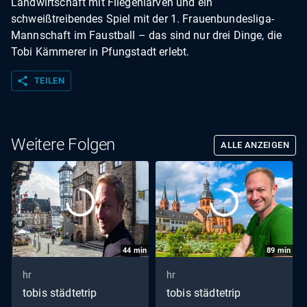
Landwirtschaft mit Fliegenlarven und ein
schweißtreibendes Spiel mit der 1. Frauenbundesliga-
Mannschaft im Faustball – das sind nur drei Dinge, die
Tobi Kämmerer in Pfungstadt erlebt.
share
TEILEN
Weitere Folgen
ALLE ANZEIGEN
44
min
89
min
hr
hr
tobis städtetrip
tobis städtetrip