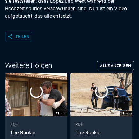
sie feststellen, dass Lopez und West während der
Hochzeit spurlos verschwunden sind. Nun ist ein Video
aufgetaucht, das alle entsetzt.
share
TEILEN
Weitere Folgen
ALLE ANZEIGEN
41
min
41
min
ZDF
ZDF
The Rookie
The Rookie