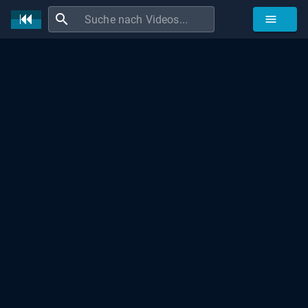
search
menu