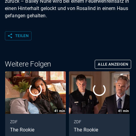
zurück – Bailey Nune wird bei einem Feuerwehreinsatz in
einen Hinterhalt gelockt und von Rosalind in einem Haus
gefangen gehalten.
share
TEILEN
Weitere Folgen
ALLE ANZEIGEN
41
min
41
min
ZDF
ZDF
The Rookie
The Rookie