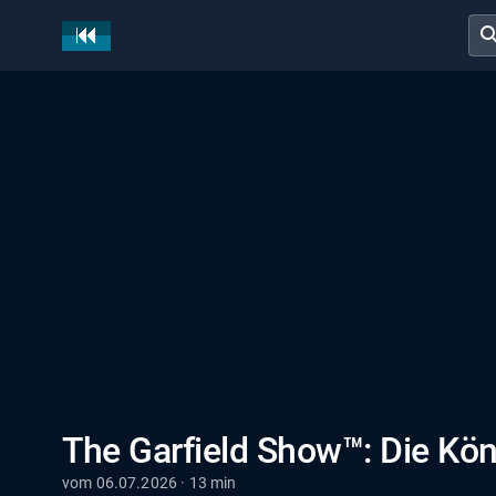
sear
The Garfield Show™: Die Köni
vom 06.07.2026 · 13 min