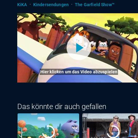
·
·
KiKA
Kindersendungen
The Garfield Show™
Hier klicken um das Video abzuspielen
Das könnte dir auch gefallen