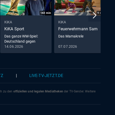
143
min
9
min
KiKA
KiKA
K
KiKA Sport
Feuerwehrmann Sam
D
M
Das ganze WM-Spiel:
Das Mamakrele
Deutschland gegen
D
Curaçao
14.06.2026
07.07.2026
0
0
TZ
|
LIVE-TV-JETZT.DE
ich zu den
offiziellen und legalen Mediatheken
der TV-Sender. Weitere