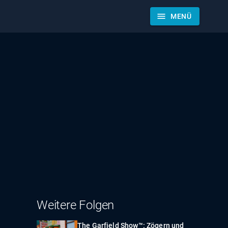
menu
MENÜ
Weitere Folgen
The Garfield Show™: Zögern und