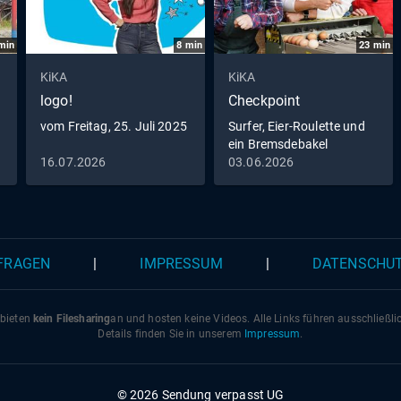
min
8
min
23
min
KiKA
KiKA
logo!
Checkpoint
vom Freitag, 25. Juli 2025
Surfer, Eier-Roulette und
ein Bremsdebakel
16.07.2026
03.06.2026
 FRAGEN
|
IMPRESSUM
|
DATENSCHU
 bieten
kein Filesharing
an und hosten keine Videos. Alle Links führen ausschließl
Details finden Sie in unserem
Impressum
.
© 2026 Sendung verpasst UG