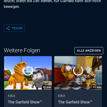
drückt, bleibt die Zeit stehen, nur Garfield kann sich noch
bewegen.
share
TEILEN
Weitere Folgen
ALLE ANZEIGEN
12
min
11
min
KiKA
KiKA
The Garfield Show™
The Garfield Show™