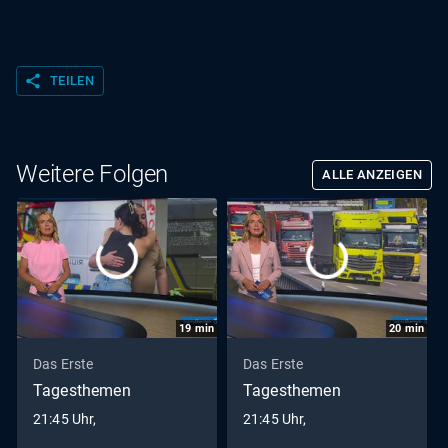
share
TEILEN
Weitere Folgen
ALLE ANZEIGEN
19
min
20
min
Das Erste
Das Erste
Tagesthemen
Tagesthemen
21:45 Uhr,
21:45 Uhr,