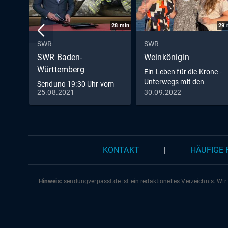
28
min
29
SWR
SWR
SWR Baden-
Weinkönigin
Württemberg
Ein Leben für die Krone -
Unterwegs mit den
Sendung 19:30 Uhr vom
Weinköniginnen
25.08.2021
30.09.2022
25.8.2021
KONTAKT
|
HÄUFIGE
Hinweis:
sendungverpasst.
de
ist ein redaktionelles Verzeichnis. Wir