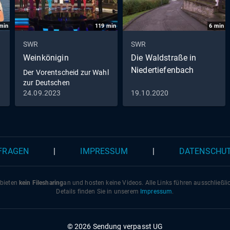
min
119
min
6
min
SWR
SWR
Weinkönigin
Die Waldstraße in
Niedertiefenbach
Der Vorentscheid zur Wahl
zur Deutschen
Weinkönigin 2023
24.09.2023
19.10.2020
 FRAGEN
|
IMPRESSUM
|
DATENSCHU
 bieten
kein Filesharing
an und hosten keine Videos. Alle Links führen ausschließl
Details finden Sie in unserem
Impressum
.
© 2026 Sendung verpasst UG