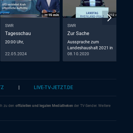
15
min
212
min
SWR
SWR
S
Tagesschau
Zur Sache
D
20:00 Uhr,
Aussprache zum
Landeshaushalt 2021 in
Rheinland-Pfalz
22.05.2024
08.10.2020
0
TZ
|
LIVE-TV-JETZT.DE
ich zu den
offiziellen und legalen Mediatheken
der TV-Sender. Weitere