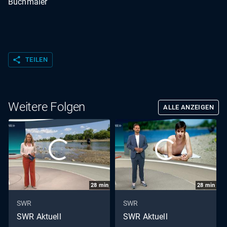
Buchmaier
share
TEILEN
Weitere Folgen
ALLE ANZEIGEN
28
min
28
min
SWR
SWR
SWR Aktuell
SWR Aktuell