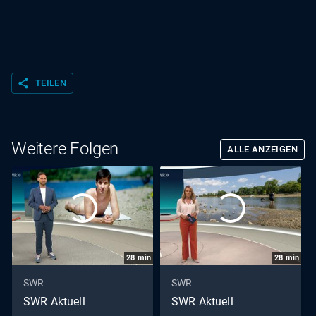
share
TEILEN
Weitere Folgen
ALLE ANZEIGEN
28
min
28
min
SWR
SWR
SWR Aktuell
SWR Aktuell