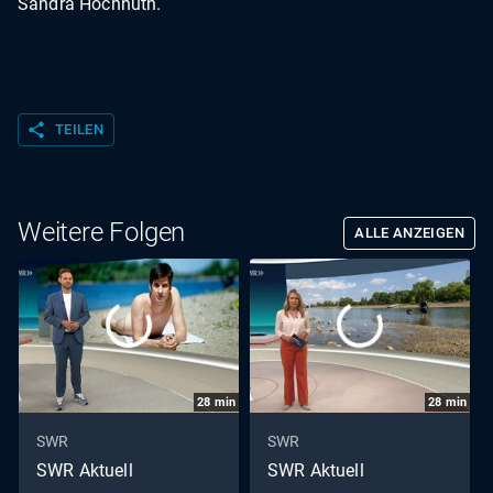
Sandra Hochhuth.
share
TEILEN
Weitere Folgen
ALLE ANZEIGEN
28
min
28
min
SWR
SWR
SWR Aktuell
SWR Aktuell