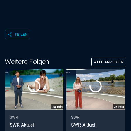
share
TEILEN
Weitere Folgen
ALLE ANZEIGEN
28
min
28
min
SWR
SWR
SWR Aktuell
SWR Aktuell