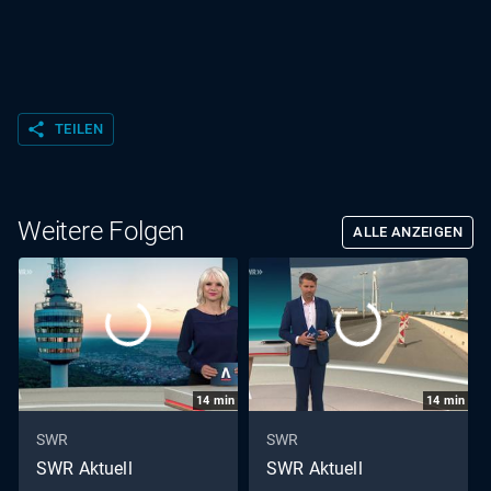
share
TEILEN
Weitere Folgen
ALLE ANZEIGEN
14
min
14
min
SWR
SWR
SWR Aktuell
SWR Aktuell