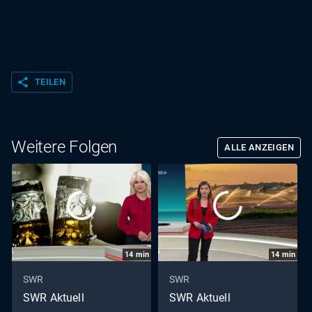
share
TEILEN
Weitere Folgen
ALLE ANZEIGEN
14
min
14
min
SWR
SWR
SWR Aktuell
SWR Aktuell