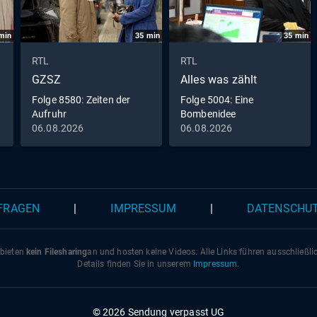
reichen Verehrers anzunehmen. Vorher aber will sie sich m
Xaver noch einmal treffen. Der reagiert natürlich verärgert.
min
35
min
35
min
Viola einen Schulranzen für Fabien schickt, glaubt Tanja, 
stecke dahinter, doch der weist Tanjas Vorwurf zurück.
RTL
RTL
Tatsächlich hat Fabien seiner Oma erzählt, dass er bald in
GZSZ
Alles was zählt
Schule kommt. Entschuldigend sucht Tanja Nils' Nähe. Als
Folge 8580: Zeiten der
Folge 5004: Eine
ihre Zärtlichkeiten nicht erwidert, zweifelt Tanja erneut an 
Aufruhr
Bombenidee
Attraktivität.
06.08.2026
06.08.2026
 FRAGEN
|
IMPRESSUM
|
DATENSCHU
 bieten
kein Filesharing
an und hosten keine Videos. Alle Links führen ausschließl
Details finden Sie in unserem
Impressum
.
© 2026 Sendung verpasst UG