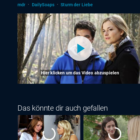
·
·
mdr
DailySoaps
Sturm der Liebe
Hier klicken um das Video abzuspielen
Das könnte dir auch gefallen