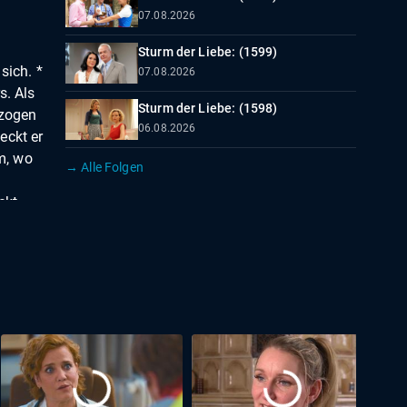
07.08.2026
Sturm der Liebe: (1599)
sich. *
07.08.2026
s. Als
Sturm der Liebe: (1598)
rzogen
06.08.2026
eckt er
um, wo
→ Alle Folgen
u
ckt
é
 und
il
 einer
 hat
 will
lich
es