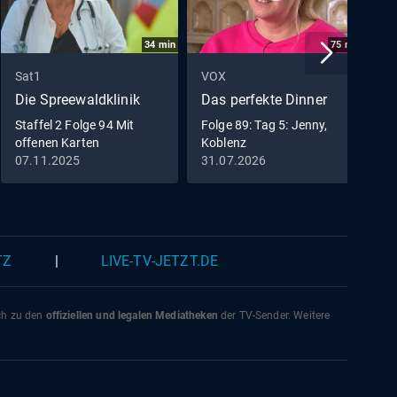
it
 Als
34
min
75
min
Nils
Sat1
VOX
B
 die
Die Spreewaldklinik
Das perfekte Dinner
U
 er
Staffel 2 Folge 94 Mit
Folge 89: Tag 5: Jenny,
D
ihrer
offenen Karten
Koblenz
B
W
07.11.2025
31.07.2026
2
TZ
|
LIVE-TV-JETZT.DE
ich zu den
offiziellen und legalen Mediatheken
der TV-Sender. Weitere