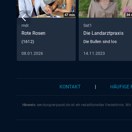
47
min
34
mdr
Sat1
Rote Rosen
Die Landarztpraxis
(1612)
Die Bullen sind los
08.01.2026
14.11.2023
KONTAKT
|
HÄUFIGE
Hinweis:
sendungverpasst.
de
ist ein redaktionelles Verzeichnis. Wir