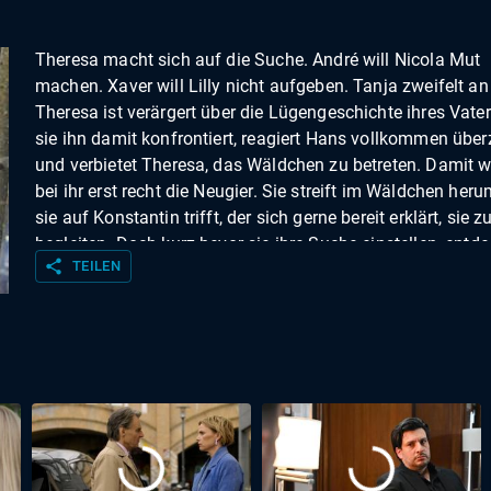
Theresa macht sich auf die Suche. André will Nicola Mut
machen. Xaver will Lilly nicht aufgeben. Tanja zweifelt an 
Theresa ist verärgert über die Lügengeschichte ihres Vater
sie ihn damit konfrontiert, reagiert Hans vollkommen übe
und verbietet Theresa, das Wäldchen zu betreten. Damit w
bei ihr erst recht die Neugier. Sie streift im Wäldchen her
sie auf Konstantin trifft, der sich gerne bereit erklärt, sie z
begleiten. Doch kurz bevor sie ihre Suche einstellen, entde
share
TEILEN
Theresa eine mit Moos bewachsene Gedenkplatte ... Andr
nimmt die Nachricht von Nicolas Krankheit geschockt auf
will nicht akzeptieren, dass es sich dabei um ein Todesurte
handeln soll. Besorgt informiert er sich über Möglichkeiten
Heilung und versucht Nicola Mut zu machen. Doch Nicola
die Auseinandersetzung mit ihrer Krankheit hinter sich und
sich keinen Illusionen hingeben. Xaver hat so oft wie mög
seine Freundin Lilly in München besucht. Nun teilt sie ihm
jedoch mit, dass sie sich überlegt, einen Heiratsantrag ein