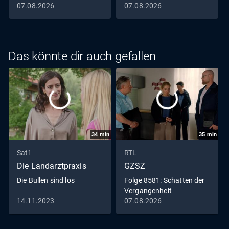
07.08.2026
07.08.2026
Wanderung zu der Waldhütte, in der er ihr vor über 40
Jahren seine Liebe gestanden hat. Alfons allerdings
scheint den Weg nicht mehr zu kennen.
Das könnte dir auch gefallen
34
min
35
min
Sat1
RTL
Die Landarztpraxis
GZSZ
Die Bullen sind los
Folge 8581: Schatten der
Vergangenheit
14.11.2023
07.08.2026