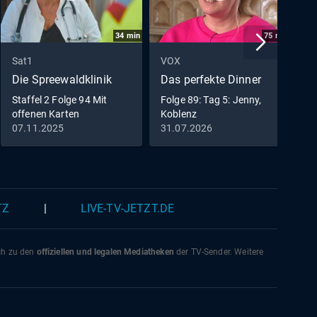
dré
34
min
75
min
nken.
end er
Sat1
VOX
B
eihung
Die Spreewaldklinik
Das perfekte Dinner
U
r
Staffel 2 Folge 94 Mit
Folge 89: Tag 5: Jenny,
D
offenen Karten
Koblenz
B
W
07.11.2025
31.07.2026
2
TZ
|
LIVE-TV-JETZT.DE
ich zu den
offiziellen und legalen Mediatheken
der TV-Sender. Weitere