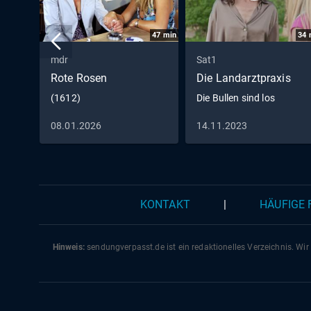
47
min
34
mdr
Sat1
Rote Rosen
Die Landarztpraxis
(1612)
Die Bullen sind los
08.01.2026
14.11.2023
KONTAKT
|
HÄUFIGE
Hinweis:
sendungverpasst.
de
ist ein redaktionelles Verzeichnis. Wir