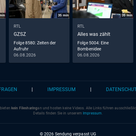
Erbe zu verhelfen. Hildegard teilt Werner ihre Sorge um An
mit. Und so überredet Werner seinen Bruder zu einem
min
35
min
35
min
Angelausflug, um ihn von seiner Trauer um Nicola abzule
Julius freut sich, wieder in der Brauerei anzufangen. Währ
RTL
RTL
mit Feuereifer an einer Rede für die anstehende Preisverl
GZSZ
Alles was zählt
arbeitet, erreicht ihn jedoch ein Anruf von Gitti, die auf ihre
Folge 8580: Zeiten der
Folge 5004: Eine
Weltreise verunglückt ist und seine Hilfe braucht.
Aufruhr
Bombenidee
06.08.2026
06.08.2026
 FRAGEN
|
IMPRESSUM
|
DATENSCHU
 bieten
kein Filesharing
an und hosten keine Videos. Alle Links führen ausschließl
Details finden Sie in unserem
Impressum
.
© 2026 Sendung verpasst UG