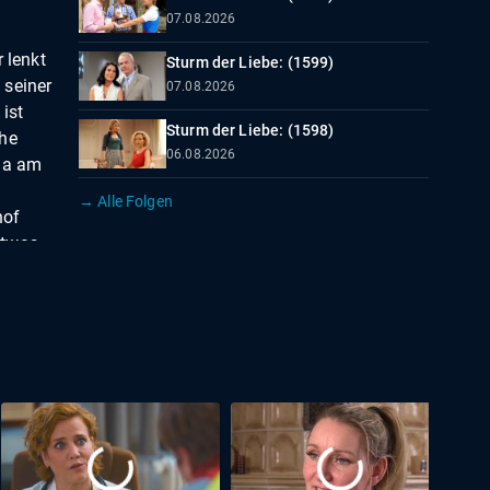
07.08.2026
 lenkt
Sturm der Liebe: (1599)
n seiner
07.08.2026
 ist
Sturm der Liebe: (1598)
che
06.08.2026
nja am
→ Alle Folgen
hof
 etwas
ens
 können
den
Kette
oris
ihrem