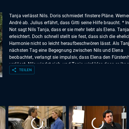
Tanja verlässt Nils. Doris schmiedet finstere Pläne. Werner
André ab. Julius erfährt, dass Gitti seine Hilfe braucht. * I
Not sagt Nils Tanja, dass er sie mehr liebt als Elena. Tanja
erleichtert. Doch schnell stellt sie fest, dass sich die eheli
Harmonie nicht so leicht heraufbeschwören lässt. Als Ta
nächsten Tag eine Begegnung zwischen Nils und Elena
beobachtet, verlangt sie impulsiv, dass Elena den Fürsten
verlässt. Nils windet sich, und Tanja wird klar, dass er ihr
share
TEILEN
vormacht. Verzweifelt sucht sie Trost bei Viola, die ihr
vorschlägt, mit nach Italien zu kommen ... Schweren Herz
löst Moritz die Verlobung mit Kristin. Theresa und Moritz
sich in der Nacht endlich ihrer Leidenschaft füreinander
hingeben. Konstantin ist ebenfalls tief getroffen. Doch er
versucht, endlich mit Theresa abzuschließen und nimmt 
Ehering ab, den er seit der Trennung von Theresa an einer 
um den Hals trug. Theresa und Moritz ahnen nicht, dass D
bereits wieder Pläne schmiedet, um Kristin doch noch zu 