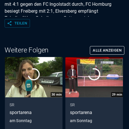
mit 4:1 gegen den FC Ingolstadt durch, FC Homburg
besiegt Freiberg mit 2:1, Elversberg empfängt
Tabellenführer Schalke zum Spitzenspiel.
share
TEILEN
Weitere Folgen
ALLE ANZEIGEN
30
min
29
min
SR
SR
sportarena
sportarena
am Sonntag
am Sonntag