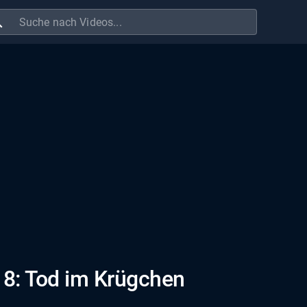
ch
e 8: Tod im Krügchen