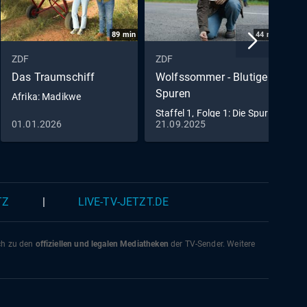
89
min
44
min
ZDF
ZDF
Z
Das Traumschiff
Wolfssommer - Blutige
R
Spuren
Afrika: Madikwe
E
Staffel 1, Folge 1: Die Spur
01.01.2026
21.09.2025
0
der Wölfe
TZ
|
LIVE-TV-JETZT.DE
ich zu den
offiziellen und legalen Mediatheken
der TV-Sender. Weitere