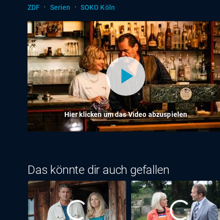
·
·
ZDF
Serien
SOKO Köln
Hier klicken um das Video abzuspielen
Das könnte dir auch gefallen