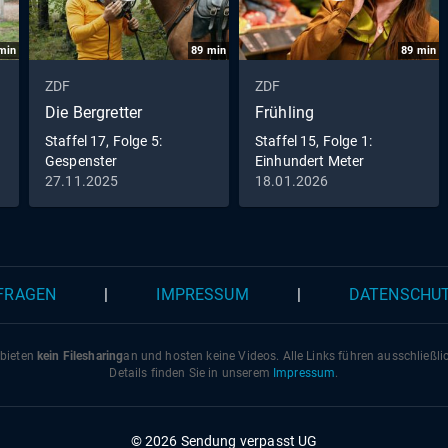
min
89
min
89
min
ZDF
ZDF
Die Bergretter
Frühling
Staffel 17, Folge 5:
Staffel 15, Folge 1:
Gespenster
Einhundert Meter
27.11.2025
18.01.2026
 FRAGEN
|
IMPRESSUM
|
DATENSCHU
 bieten
kein Filesharing
an und hosten keine Videos. Alle Links führen ausschließl
Details finden Sie in unserem
Impressum
.
© 2026 Sendung verpasst UG