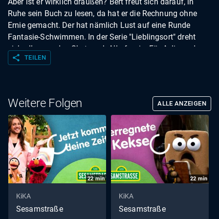
Aber ist er wirklich draußen? Bert freut sich darauf, in
Ruhe sein Buch zu lesen, da hat er die Rechnung ohne
Ernie gemacht. Der hat nämlich Lust auf eine Runde
Fantasie-Schwimmen. In der Serie "Lieblingsort" dreht
sich alles um den Skatepark Allerfornia. Für Aylin und
share
TEILEN
Rasmus ist der Skatepark der perfekte Ort zum Rollstuhl-
Skaten. Super Grobi 2.0 muss einem Schaf und einem
Elefanten helfen. In der Animations-Serie "Unheimlich
heimelige Begegnungen" treffen die drei Musiker dieses
Weitere Folgen
ALLE ANZEIGEN
mal auf Wesen, die sich im Kreis drehen.
22
min
22
min
KiKA
KiKA
Sesamstraße
Sesamstraße