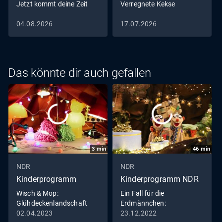
Jetzt kommt deine Zeit
Verregnete Kekse
04.08.2026
17.07.2026
Das könnte dir auch gefallen
3
min
46
min
NDR
NDR
Kinderprogramm
Kinderprogramm NDR
Wisch & Mop:
Ein Fall für die
Glühdeckenlandschaft
Erdmännchen:
Weihnachtsmann gesucht
02.04.2023
23.12.2022