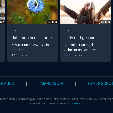
min
42
min
27
min
BR
BR
Unter unserem Himmel
aktiv und gesund
Kräuter und Gewürze in
Vitamin-D-Mangel
Franken
Sehnenriss Schulter
Meditation to go
15.08.2021
03.03.2022
 FRAGEN
|
IMPRESSUM
|
DATENSCHU
 bieten
kein Filesharing
an und hosten keine Videos. Alle Links führen ausschließl
Details finden Sie in unserem
Impressum
.