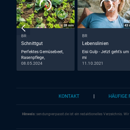
28
min
43
BR
BR
Schnittgut
Lebenslinien
Perfektes Gemüsebeet,
Eisi Gulp - Jetzt geht's um
Rasenpflege,
mi
Bodendämpfer
08.05.2024
11.10.2021
KONTAKT
|
HÄUFIGE
Hinweis:
sendungverpasst.
de
ist ein redaktionelles Verzeichnis. Wir