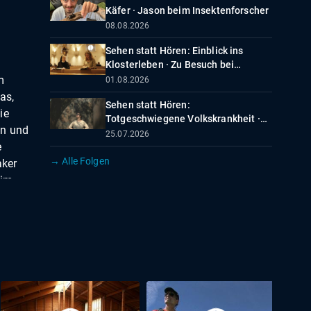
Käfer · Jason beim Insektenforscher
08.08.2026
Sehen statt Hören: Einblick ins
Klosterleben · Zu Besuch bei
Ordensfrauen
m
01.08.2026
as,
Sehen statt Hören:
ie
Totgeschwiegene Volkskrankheit ·
tan und
Depression und Burnout
25.07.2026
e
→ Alle Folgen
aker
eim