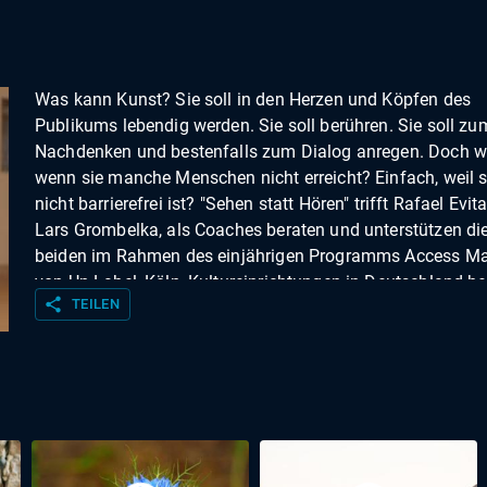
Was kann Kunst? Sie soll in den Herzen und Köpfen des
Publikums lebendig werden. Sie soll berühren. Sie soll zu
Nachdenken und bestenfalls zum Dialog anregen. Doch w
wenn sie manche Menschen nicht erreicht? Einfach, weil s
nicht barrierefrei ist? "Sehen statt Hören" trifft Rafael Evi
Lars Grombelka, als Coaches beraten und unterstützen di
beiden im Rahmen des einjährigen Programms Access M
von Un-Label, Köln, Kultureinrichtungen in Deutschland b
share
TEILEN
Umbau zu mehr Barrierefreiheit.