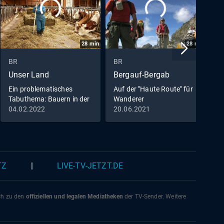
28
min
28
min
BR
BR
B
Unser Land
Bergauf-Bergab
K
Ein problematisches
Auf der "Haute Route" für
D
Tabuthema: Bauern in der
Wanderer
T
Psycho-Krise
04.02.2022
20.06.2021
0
TZ
|
LIVE-TV-JETZT.DE
ich zu den
offiziellen und legalen Mediatheken
der TV-Sender. Weitere