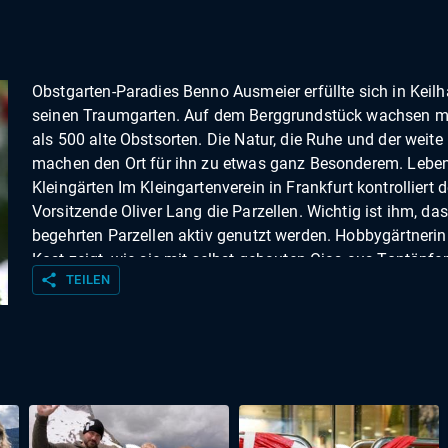
Obstgarten-Paradies Benno Ausmeier erfüllte sich in Keil
seinen Traumgarten. Auf dem Berggrundstück wachsen m
als 500 alte Obstsorten. Die Natur, die Ruhe und der weite 
machen den Ort für ihn zu etwas ganz Besonderem. Lebe
Kleingärten Im Kleingartenverein in Frankfurt kontrolliert d
Vorsitzende Oliver Lang die Parzellen. Wichtig ist ihm, das
begehrten Parzellen aktiv genutzt werden. Hobbygärtnerin
Kost zeigt, wie sie mit selbst gebauten Ojas aus Tontöpfe
share
TEILEN
Wasser spart und ihre Pflanzen trotz Trockenheit versorgt.
Gartentipps Kompost, Mulch aus Rasenschnitt oder
Pflanzenresten und eine dicke Laubschicht helfen beim 
von Humus im Garten. So bleibt der Boden bei Trockenhei
länger feucht, ist vor Starkregen geschützt und bietet
Mikroorganismen gute Bedingungen. Naturgarten auf 2,4
Patricia hat auf ihrem schattigen Nordbalkon in Hamburg