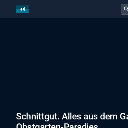
sear
Schnittgut. Alles aus dem Ga
Obstgarten-Paradies