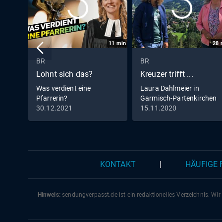
11
min
28
BR
BR
Lohnt sich das?
Kreuzer trifft ...
Was verdient eine
Laura Dahlmeier in
Pfarrerin?
Garmisch-Partenkirchen
30.12.2021
15.11.2020
KONTAKT
|
HÄUFIGE
Hinweis:
sendungverpasst.
de
ist ein redaktionelles Verzeichnis. Wir