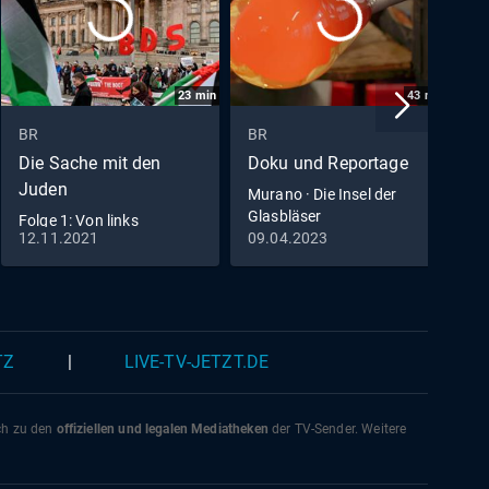
n
erde.
enden
23
min
43
min
hale
BR
BR
B
arten
Die Sache mit den
Doku und Reportage
7
asst
Juden
Murano · Die Insel der
D
iefern
Glasbläser
Folge 1: Von links
uter
12.11.2021
09.04.2023
1
(S01/E01)
men.
l- und
chsen
ers
TZ
|
LIVE-TV-JETZT.DE
ich zu den
offiziellen und legalen Mediatheken
der TV-Sender. Weitere