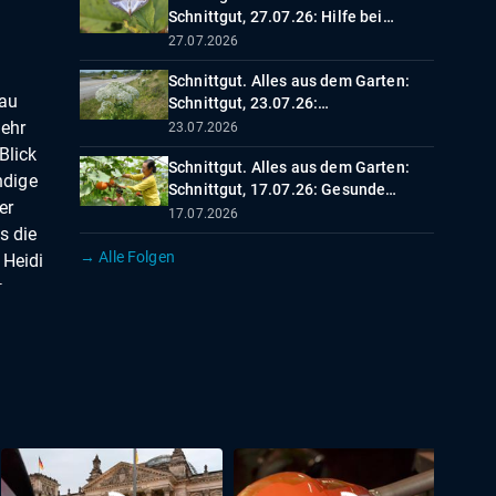
Schnittgut, 27.07.26: Hilfe bei
Giersch und Zünsler
27.07.2026
Schnittgut. Alles aus dem Garten:
hau
Schnittgut, 23.07.26:
Riesenbärenklau
ehr
23.07.2026
Blick
Schnittgut. Alles aus dem Garten:
ndige
Schnittgut, 17.07.26: Gesunde
er
Gartenarbeit
17.07.2026
s die
→ Alle Folgen
 Heidi
n
Aufbau
t
 m²
 eine