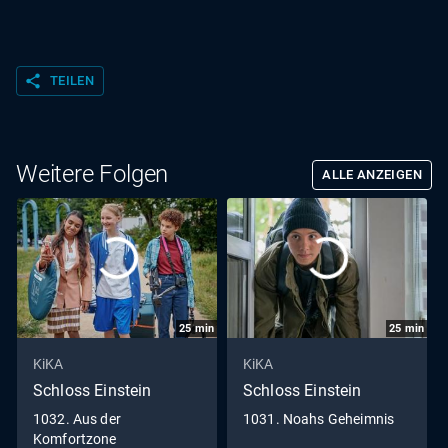
share
TEILEN
Weitere Folgen
ALLE ANZEIGEN
25
min
25
min
KiKA
KiKA
Schloss Einstein
Schloss Einstein
1032. Aus der
1031. Noahs Geheimnis
Komfortzone