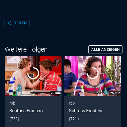
share
TEILEN
Weitere Folgen
ALLE ANZEIGEN
25
min
25
min
rbb
rbb
Schloss Einstein
Schloss Einstein
(722)
(721)