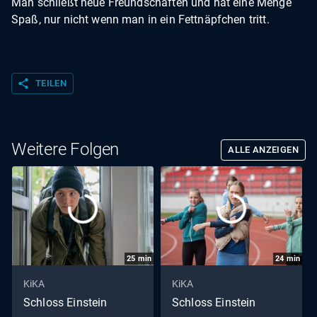
Man schließt neue Freundschaften und hat eine Menge
Spaß, nur nicht wenn man in ein Fettnäpfchen tritt.
share
TEILEN
Weitere Folgen
ALLE ANZEIGEN
25
min
24
min
KiKA
KiKA
Schloss Einstein
Schloss Einstein