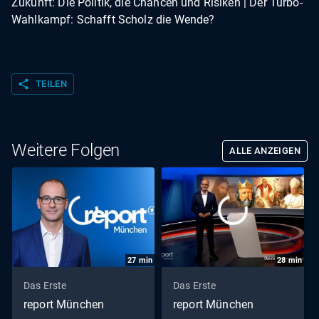
Zukunft: Die Politik, die Chancen und Risiken | Der Turbo-
Wahlkampf: Schafft Scholz die Wende?
share
TEILEN
Weitere Folgen
ALLE ANZEIGEN
27
min
28
min
Das Erste
Das Erste
report München
report München