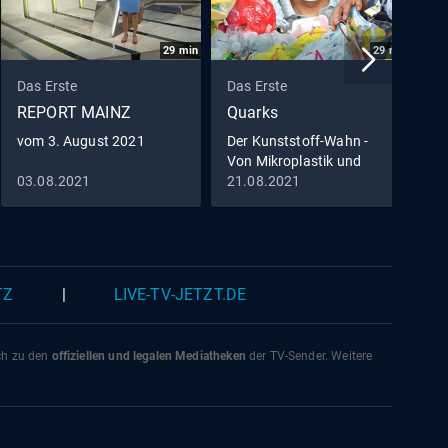
29
min
29
min
Das Erste
Das Erste
D
REPORT MAINZ
Quarks
D
vom 3. August 2021
Der Kunststoff-Wahn -
D
Von Mikroplastik und
O
Recycling
03.08.2021
21.08.2021
1
TZ
|
LIVE-TV-JETZT.DE
ich zu den
offiziellen und legalen Mediatheken
der TV-Sender. Weitere