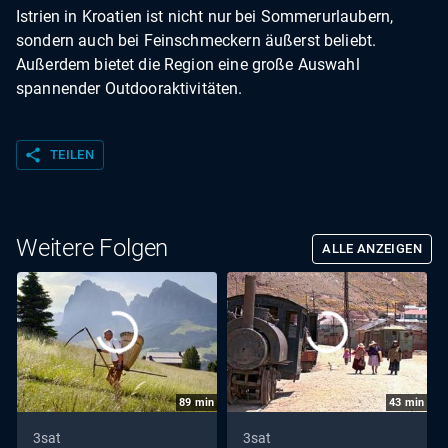
Istrien in Kroatien ist nicht nur bei Sommerurlaubern,
sondern auch bei Feinschmeckern äußerst beliebt.
Außerdem bietet die Region eine große Auswahl
spannender Outdooraktivitäten.
share
TEILEN
Weitere Folgen
ALLE ANZEIGEN
89
min
43
min
3sat
3sat