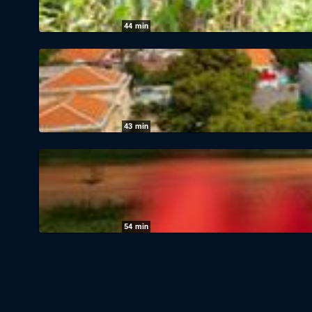
44
min
Garten & Lecker: Flammlachsburger aus 
07.08.2026
|
WDR
43
min
Traumorte: Staffel 3, Folge 3: Süd-Vietna
07.08.2026
|
ZDF
54
min
Bauer sucht Frau: Das Scheunenfest - die
07.08.2026
|
RTL