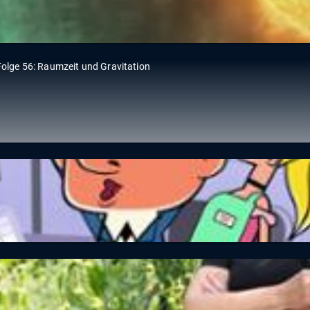
 Raum: Staffel 1, Folge 51: Doppelsterne
 Raum: Staffel 1, Folge 56: Raumzeit und Gravitati
arkt / Der Fluch des Pharao / Reise in die Tiefe