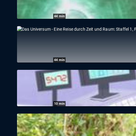
44
min
Das Universum - Eine Reise durch Zeit und
05.08.2026
|
ZDF
44
min
Das Universum - Eine Reise durch Zeit und
05.08.2026
|
ZDF
10
min
Mr. Magoo: Folge 14: Jagdszenen im Superm
05.08.2026
|
Super RTL