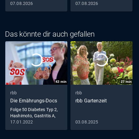
07.08.2026
07.08.2026
Das könnte dir auch gefallen
43
min
27
min
rbb
rbb
Die Ernährungs-Docs
rbb Gartenzeit
Folge 50 Diabetes Typ 2,
Hashimoto, Gastritis A,
Sodbrennen
17.01.2022
03.08.2025