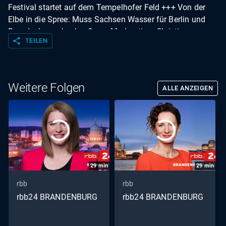
Festival startet auf dem Tempelhofer Feld +++ Von der
Elbe in die Spree: Muss Sachsen Wasser für Berlin und
Brandenburg abgeben? +++ Moderation: Christian
share
TEILEN
Matthée
Weitere Folgen
ALLE ANZEIGEN
29
min
29
min
rbb
rbb
rbb24 BRANDENBURG
rbb24 BRANDENBURG