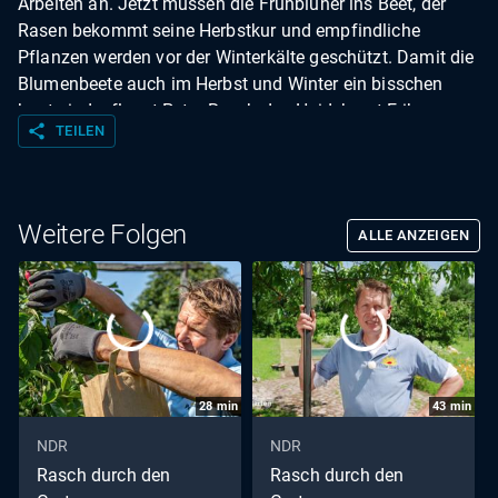
Arbeiten an. Jetzt müssen die Frühblüher ins Beet, der
Rasen bekommt seine Herbstkur und empfindliche
Pflanzen werden vor der Winterkälte geschützt. Damit die
Blumenbeete auch im Herbst und Winter ein bisschen
bunt sind, pflanzt Peter Rasch das Heidekraut Erika.
share
TEILEN
Außerdem legt er einen Laubkompost an und besucht
Carl Funke. Er beackert einen 16.000 Quadratmeter
großen Garten in Twistringen in der Nähe von Bremen.
Weitere Folgen
ALLE ANZEIGEN
28
min
43
min
NDR
NDR
Rasch durch den
Rasch durch den