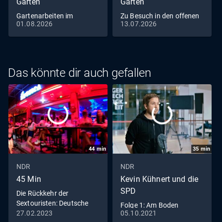
Garten
Garten
Gartenarbeiten im
Zu Besuch in den offenen
01.08.2026
13.07.2026
Hochsommer
Gärten
Das könnte dir auch gefallen
44
min
35
min
NDR
NDR
45 Min
Kevin Kühnert und die
SPD
Die Rückkehr der
Sextouristen: Deutsche
Folge 1: Am Boden
Männer im Rotlicht von
27.02.2023
05.10.2021
(S01/E01)