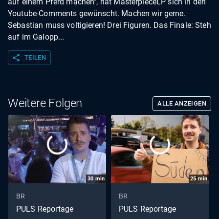
auf einem Pferd machen", hat MasterpieceLP sich in den
Youtube-Comments gewünscht. Machen wir gerne.
Sebastian muss voltigieren! Drei Figuren. Das Finale: Steh
auf im Galopp...
share
TEILEN
Weitere Folgen
ALLE ANZEIGEN
30
min
25
min
BR
BR
PULS Reportage
PULS Reportage